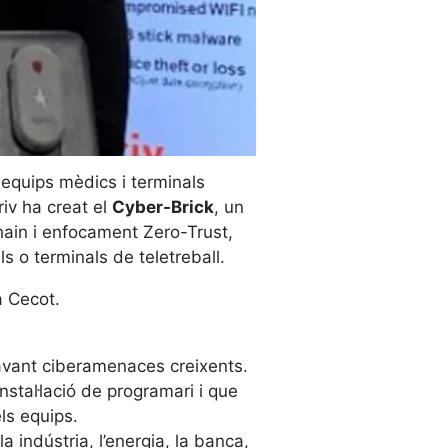
r equips mèdics i terminals
iv ha creat el
Cyber-Brick
, un
chain i enfocament Zero-Trust,
s o terminals de teletreball.
a Cecot.
 davant ciberamenaces creixents.
nstal·lació de programari i que
ls equips.
 indústria, l’energia, la banca,