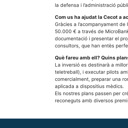
la defensa i l’administració públ
Com us ha ajudat la Cecot a a
Gràcies a l’acompanyament de l’
50.000 € a través de MicroBank.
documentació i presentar el proj
consultors, que han entès perfe
Què fareu amb ell? Quins plan
La inversió es destinarà a millo
teletreball), i executar pilots 
comercialment, preparar una ro
aplicada a dispositius mèdics.
Els nostres plans passen per cr
reconeguts amb diversos premis