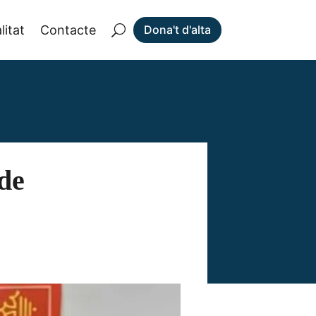
litat
Contacte
Dona't d'alta
 de