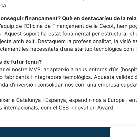
ica.
conseguir finançament? Què en destacaríeu de la rela
equip de l’Oficina de Finançament de la Cecot, hem pog
 Aquest suport ha estat fonamental per estructurar el p
ecte amb èxit. Destaquem la professionalitat, la visió es
ctament les necessitats d’una startup tecnològica com l
s de futur teniu?
rar el nostre MVP, adaptar-lo a nous entorns d’ús (hospit
amb fabricants i integradors tecnològics. Aquesta validac
nda d’inversió i consolidar-nos com una empresa capda
éixer a Catalunya i Espanya, expandir-nos a Europa i ent
 internacionals, com el CES Innovation Award.