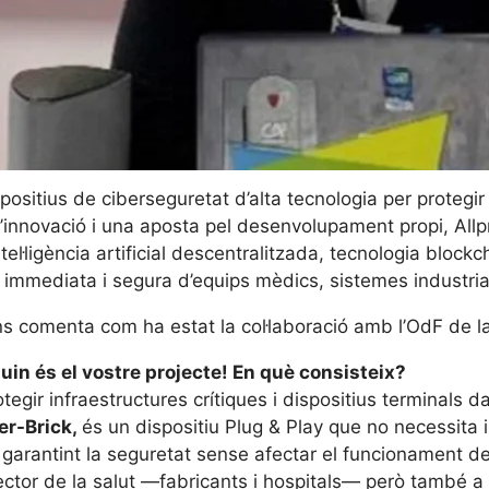
spositius de ciberseguretat d’alta tecnologia per protegi
’innovació i una aposta pel desenvolupament propi, Allpr
el·ligència artificial descentralitzada, tecnologia block
, immediata i segura d’equips mèdics, sistemes industrial
ens comenta com ha estat la col·laboració amb l’OdF de l
in és el vostre projecte! En què consisteix?
rotegir infraestructures crítiques i dispositius terminals
r-Brick,
és un dispositiu Plug & Play que no necessita i
garantint la seguretat sense afectar el funcionament de
tor de la salut —fabricants i hospitals— però també a la