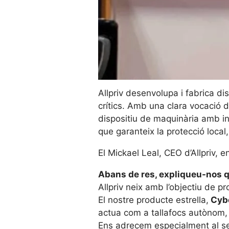
Allpriv desenvolupa i fabrica di
crítics. Amb una clara vocació d
dispositiu de maquinària amb int
que garanteix la protecció local
El Mickael Leal, CEO d’Allpriv, 
Abans de res, expliqueu-nos qu
Allpriv neix amb l’objectiu de p
El nostre producte estrella,
Cybe
actua com a tallafocs autònom, 
Ens adrecem especialment al sec