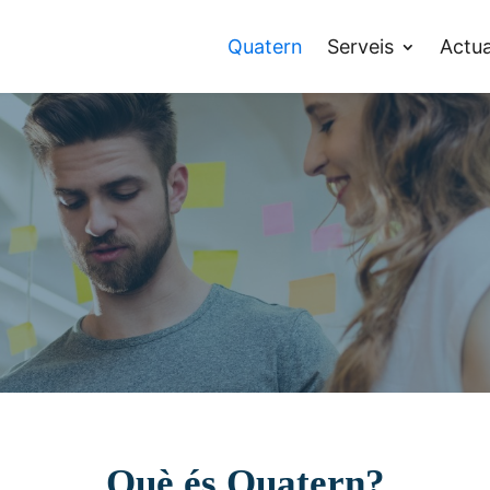
Quatern
Serveis
Actua
Què és Quatern?