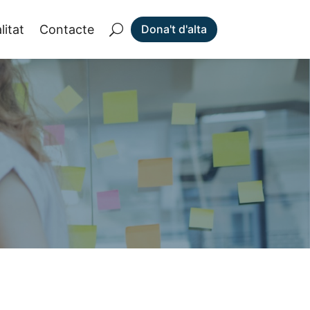
litat
Contacte
Dona't d'alta