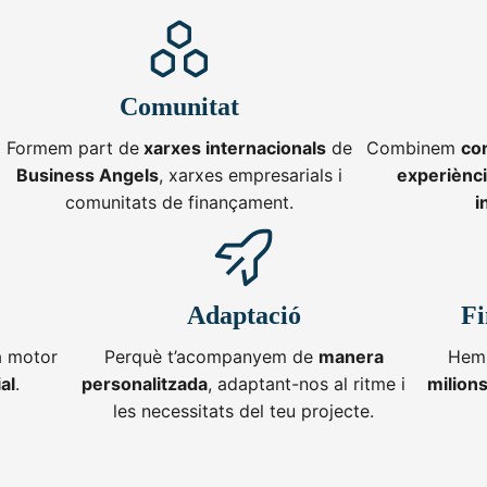
Comunitat
Formem part de
xarxes internacionals
de
Combinem
con
Business Angels
, xarxes empresarials i
experiènci
comunitats de finançament.
i
Adaptació
F
a motor
Perquè t’acompanyem de
manera
Hem 
al
.
personalitzada
, adaptant-nos al ritme i
milion
les necessitats del teu projecte.