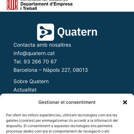
Contacta amb nosaltres
info@quatern.cat
Tel. 93 266 70 67
Barcelona – Nàpols 227, 08013
Sobre Quatern
Actualitat
Presenta el teu projecte
Gestionar el consentiment
Open Innovation Day
Per oferir les millors experiències, utilitzem tecnologies com ara les
Acompanyament a l’emprenedoria
galetes (cookies) per emmagatzemar i/o accedir a la informació del
Accés al finançament
dispositiu. El consentiment a aquestes tecnologies ens permetrà
processar dades com ara el comportament de navegació o els