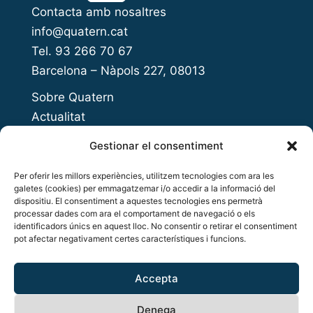
Contacta amb nosaltres
info@quatern.cat
Tel. 93 266 70 67
Barcelona – Nàpols 227, 08013
Sobre Quatern
Actualitat
Presenta el teu projecte
Gestionar el consentiment
Open Innovation Day
Per oferir les millors experiències, utilitzem tecnologies com ara les
Acompanyament a l’emprenedoria
galetes (cookies) per emmagatzemar i/o accedir a la informació del
Accés al finançament
dispositiu. El consentiment a aquestes tecnologies ens permetrà
processar dades com ara el comportament de navegació o els
Inversió privada
identificadors únics en aquest lloc. No consentir o retirar el consentiment
pot afectar negativament certes característiques i funcions.
Networking i ecosistema
Copyright © 2026 Quatern
Accepta
Política de privacitat
Denega