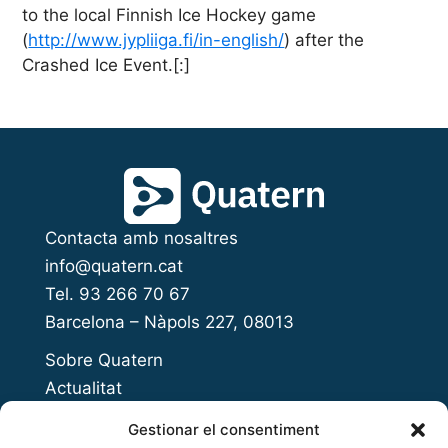
to the local Finnish Ice Hockey game
(
http://www.jypliiga.fi/in-english/
) after the
Crashed Ice Event.[:]
Contacta amb nosaltres
info@quatern.cat
Tel. 93 266 70 67
Barcelona – Nàpols 227, 08013
Sobre Quatern
Actualitat
Presenta el teu projecte
Gestionar el consentiment
Open Innovation Day