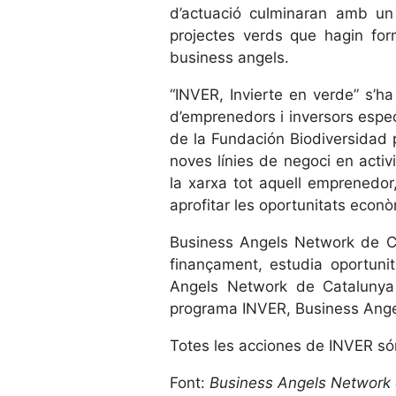
d’actuació culminaran amb un f
projectes verds que hagin fo
business angels.
“INVER, Invierte en verde” s’h
d’emprenedors i inversors especi
de la Fundación Biodiversidad 
noves línies de negoci en acti
la xarxa tot aquell emprenedor,
aprofitar les oportunitats econ
Business Angels Network de Ca
finançament, estudia oportunit
Angels Network de Catalunya
programa INVER, Business Angel
Totes les acciones de INVER són
Font:
Business Angels Network