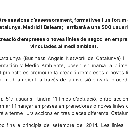
ntre sessions d’assessorament, formatives i un fòrum d
atalunya, Madrid i Balears; i arribarà a uns 500 usuari
creació d’empreses o noves línies de negoci en empre
vinculades al medi ambient.
talunya (Business Angels Network de Catalunya) i l
imentación y Medio Ambiente, posen en marxa la prime
del projecte és promoure la creació d’empreses o noves
 al medi ambient, a través de la inversió privada proc
 517 usuaris i tindrà 11 línies d’actuació, entre acci
rmar i finançar empreses emprenedores o noves línies d
 a terme llurs accions en tres places diferents: Catalun
loc fins a principis de setembre del 2014. Les línies