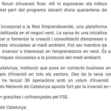
òrum d’inversió final. Allí hi exposaran els millors
rmat part del programa davant d’una quarantena de
a incorporat a la Red Emprendeverde, una plataforma
alitzada en el negoci verd. La xarxa és una iniciativa
per a fomentar la creació i consolidació d’empreses o
vitats vinculades al medi ambient. Pot ser membre de
 inversor o interessat en l’emprenedoria en verd. És a 
òmiques vinculades a la protecció del medi ambient.
talunya, institució que posa en contacte business a
ats d’inversió en tots els sectors. Des de la seva con
 ha tancat 36 operacions amb un volum d’inversi
s Network de Catalunya aposta fort per la inversió en 
 gratuïtes i cofinançades pel FSE.
 de Catalunya