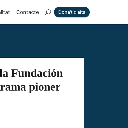
litat
Contacte
Dona't d'alta
 la Fundación
grama pioner