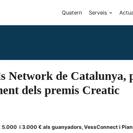
Quatern
Serveis
Actua
ls Network de Catalunya, 
ment dels premis Creatic
it 5.000 i 3.000 € als guanyadors, VessConnect i Pia