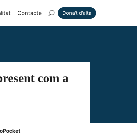
litat
Contacte
Dona't d'alta
present com a
noPocket