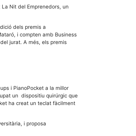
 La Nit del Emprenedors, un
edició dels premis a
 Mataró, i compten amb Business
l jurat. A més, els premis
ps i PianoPocket a la millor
pat un dispositiu quirúrgic que
et ha creat un teclat fàcilment
rsitària, i proposa