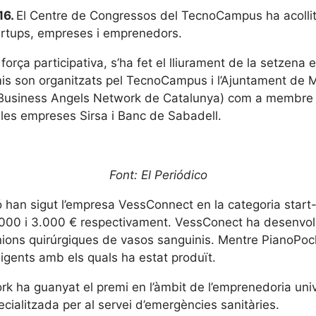
16.
El Centre de Congressos del TecnoCampus ha acollit
artups, empreses i emprenedors.
força participativa, s’ha fet el lliurament de la setzena 
emis son organitzats pel TecnoCampus i l’Ajuntament de
Business Angels Network de Catalunya) com a membre de
e les empreses Sirsa i Banc de Sabadell.
Font: El Periódico
 han sigut l’empresa VessConnect en la categoria start-u
5.000 i 3.000 € respectivament. VessConect ha desenvolu
unions quirúrgiques de vasos sanguinis. Mentre PianoPock
l·ligents amb els quals ha estat produït.
ha guanyat el premi en l’àmbit de l’emprenedoria unive
cialitzada per al servei d’emergències sanitàries.