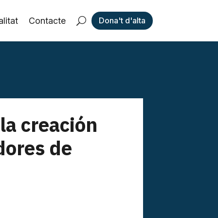
litat
Contacte
Dona't d'alta
la creación
dores de