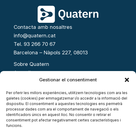
Contacta amb nosaltres
info@quatern.cat
Tel. 93 266 70 67
Barcelona – Nàpols 227, 08013
Sobre Quatern
Actualitat
Gestionar el consentiment
Presenta el teu projecte
Open Innovation Day
Per oferir les millors experiències, utilitzem tecnologies com ara les
galetes (cookies) per emmagatzemar i/o accedir a la informació del
Acompanyament a l’emprenedoria
dispositiu. El consentiment a aquestes tecnologies ens permetrà
Accés al finançament
processar dades com ara el comportament de navegació o els
identificadors únics en aquest lloc. No consentir o retirar el
Inversió privada
consentiment pot afectar negativament certes característiques i
funcions.
Networking i ecosistema