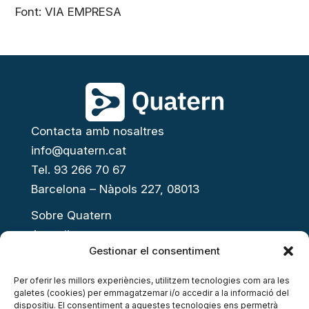
Font:
VIA EMPRESA
Contacta amb nosaltres
info@quatern.cat
Tel. 93 266 70 67
Barcelona – Nàpols 227, 08013
Sobre Quatern
Actualitat
Gestionar el consentiment
Presenta el teu projecte
Open Innovation Day
Per oferir les millors experiències, utilitzem tecnologies com ara les
galetes (cookies) per emmagatzemar i/o accedir a la informació del
Acompanyament a l’emprenedoria
dispositiu. El consentiment a aquestes tecnologies ens permetrà